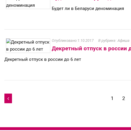
Будет ли в Беларуси деноминация
1.10.2017
Афиша
Декретный отпуск в россии д
Декретный отпуск в россии до 6 лет
Навигация
1
2

по
записям