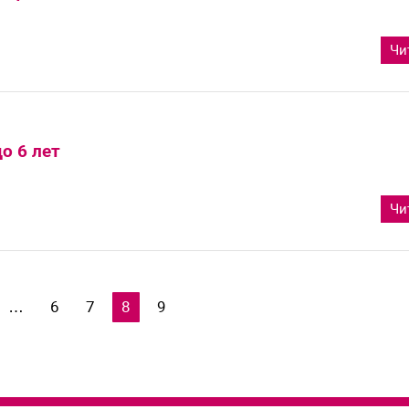
Чи
о 6 лет
Чи
…
6
7
8
9