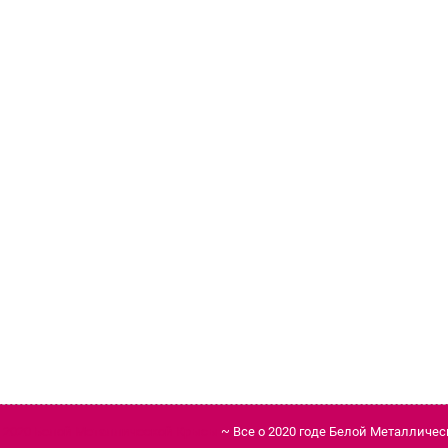
д 2020 Белой Металлической Крысы
~ Все о 2020 годе Белой Металличе