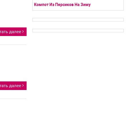
Компот Из Персиков На Зиму
тать далее
тать далее