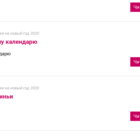
Чи
ки на новый год 2020
му календарю
ндарю
Чи
ки на новый год 2020
виньи
Чи