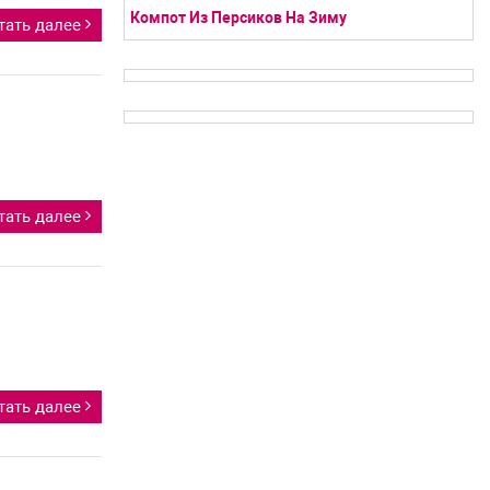
Компот Из Персиков На Зиму
тать далее
тать далее
тать далее