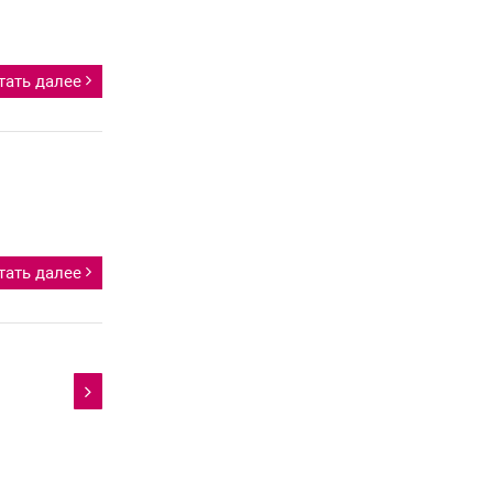
тать далее
тать далее
