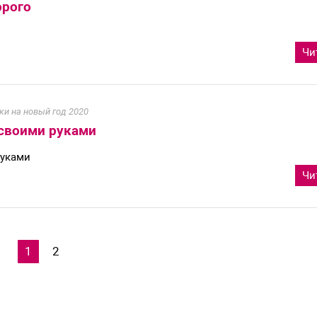
орого
Чи
ки на новый год 2020
 своими руками
руками
Чи
1
2