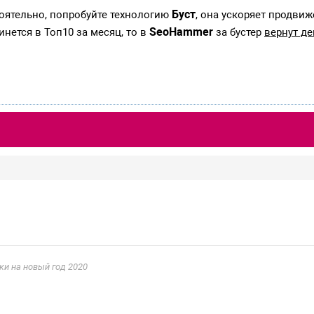
Буст
тоятельно, попробуйте технологию
, она ускоряет продвиж
SeoHammer
инется в Топ10 за месяц, то в
за бустер
вернут де
ки на новый год 2020