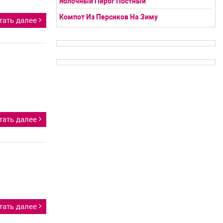
Яблочный Пирог Постный
Компот Из Персиков На Зиму
тать далее
тать далее
тать далее