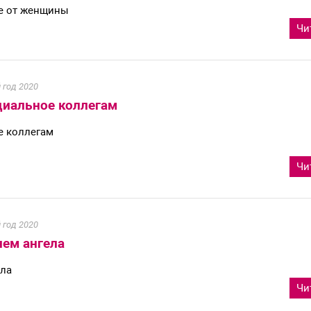
ое от женщины
Чи
 год 2020
циальное коллегам
е коллегам
Чи
 год 2020
нем ангела
ела
Чи