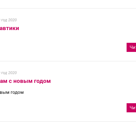
 год 2020
навтики
Чи
 год 2020
гам с новым годом
овым годом
Чи