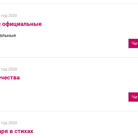
 год 2020
и официальные
иальные
Чи
 год 2020
ечества
Чи
 год 2020
ря в стихах