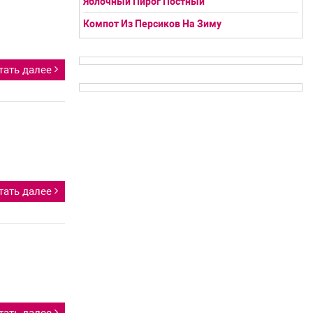
Яблочный Пирог Постный
Компот Из Персиков На Зиму
тать далее
тать далее