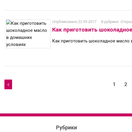
22.09.2017
Откры
Как приготовить шоколадное
Как приготовить шоколадное масло 
Навигация
1
2

по
записям
Рубрики