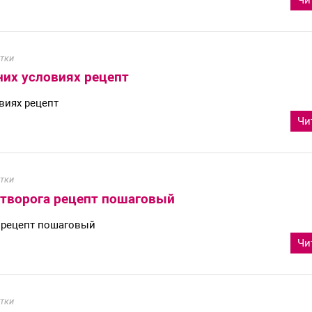
Чи
тки
них условиях рецепт
виях рецепт
Чи
тки
 творога рецепт пошаговый
а рецепт пошаговый
Чи
тки