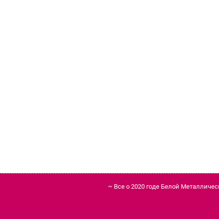
д 2020 Белой Металлической Крысы
~ Все о 2020 годе Белой Металличе