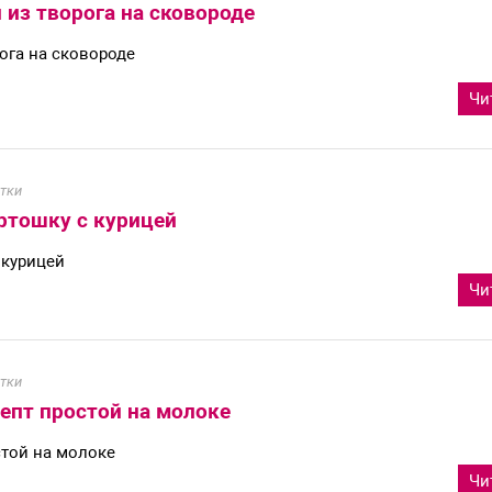
 из творога на сковороде
ога на сковороде
Чи
тки
ртошку с курицей
 курицей
Чи
тки
епт простой на молоке
стой на молоке
Чи