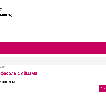
;
ывать;
тки
 фасоль с яйцами
с яйцами
Чи