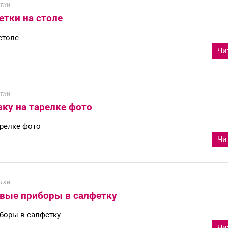
тки
етки на столе
столе
Чи
тки
зку на тарелке фото
арелке фото
Чи
тки
овые приборы в салфетку
боры в салфетку