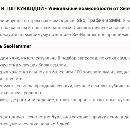
 В ТОП КУВАЛДОЙ - Уникальные возможности от Se
SEO, Трафик и SMM.
лизируется по трем пакетам оценки:
Seo
 прозрачным и простым занятием. Ссылки, вечные ссылки, ст
пользуйте по максимуму потенциал SeoHammer для продвижен
ть SeoHammer
дин клик, интеллектуальный подбор запросов, покупка самы
качества у лучших бирж ссылок.
ерка качества ссылок по более чем 100 показателям и ежедн
ва проекта.
орматы ссылок: арендные ссылки, вечные ссылки, публикаци
атьи, пресс-релизы).
т, где рост или падение, а также запросы, на которые нужн
Буст
едоставляет технологию
, она ускоряет продвижение в де
тся уже в течение первых 7 дней.