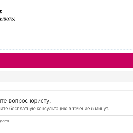
;
ывать;