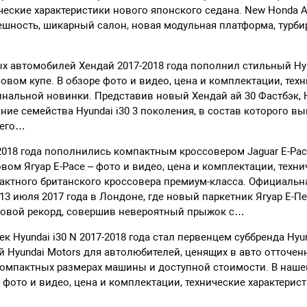
ческие характеристики нового японского седана. New Honda A
ешность, шикарный салон, новая модульная платформа, турб
 автомобилей Хендай 2017-2018 года пополнил стильный Hyun
зовом купе. В обзоре фото и видео, цена и комплектации, тех
инальной новинки. Представив новый Хендай ай 30 Фастбэк, 
ие семейства Hyundai i30 3 поколения, в состав которого в
и его…
2018 года пополнились компактным кроссовером Jaguar E-Pac
вом Ягуар E-Pace – фото и видео, цена и комплектации, техн
актного британского кроссовера премиум-класса. Официальн
13 июля 2017 года в Лондоне, где новый паркетник Ягуар Е-Пе
ровой рекорд, совершив невероятный прыжок с…
ек Hyundai i30 N 2017-2018 года стал первенцем суббренда Hy
 Hyundai Motors для автолюбителей, ценящих в авто отточен
омпактных размерах машины и доступной стоимости. В наше
 – фото и видео, цена и комплектации, технические характери