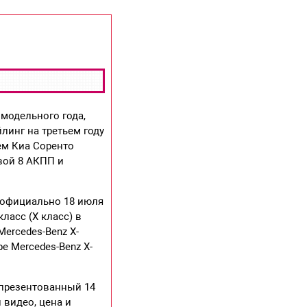
модельного года,
линг на третьем году
ем Киа Соренто
вой 8 АКПП и
н официально 18 июля
ласс (Х класс) в
ercedes-Benz X-
ре Mercedes-Benz X-
 презентованный 14
 видео, цена и