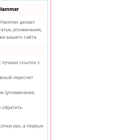
oHammer
Hammer делает
атьи, упоминания,
ия вашего сайта.
х лучших ссылок с
евный пересчет
и (упоминания,
о обратить
сятки раз, а первые