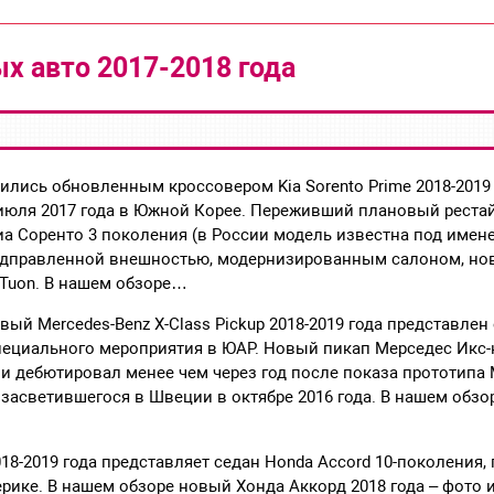
х авто 2017-2018 года
лись обновленным кроссовером Kia Sorento Prime 2018-2019 
юля 2017 года в Южной Корее. Переживший плановый рестай
а Соренто 3 поколения (в России модель известна под имен
одправленной внешностью, модернизированным салоном, но
 Tuon. В нашем обзоре…
вый Mercedes-Benz X-Class Pickup 2018-2019 года представле
специального мероприятия в ЮАР. Новый пикап Мерседес Икс-к
 дебютировал менее чем через год после показа прототипа M
, засветившегося в Швеции в октябре 2016 года. В нашем обзо
18-2019 года представляет седан Honda Accord 10-поколения,
ерике. В нашем обзоре новый Хонда Аккорд 2018 года – фото и