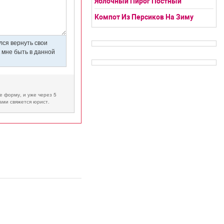
Яблочный Пирог Постный
Компот Из Персиков На Зиму