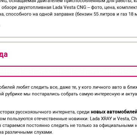
CNG, оснащаемая двигателем приспособленным для работы, как
м обзоре двухтопливная Lada Vesta CNG – фото, цена, комплек
а, способного на одной заправке (бензин 55 литров и газ 18
u
да
билей любят следить все, даже те, у кого личного авто в бл
ой рубрике мы постарались собрать самую интересную и ак
новых автомобилей
осторах русскоязычного интернета, среди
м пользуются отечественные новинки: Lada XRAY и Vesta, Chev
ы стараемся постоянно следить не только за официальными 
 за различными слухами.