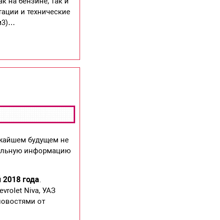
 на бензине, так и
тации и технические
 м3)…
ижайшем будущем не
туальную информацию
 2018 года
.
rolet Niva, УАЗ
новостями от