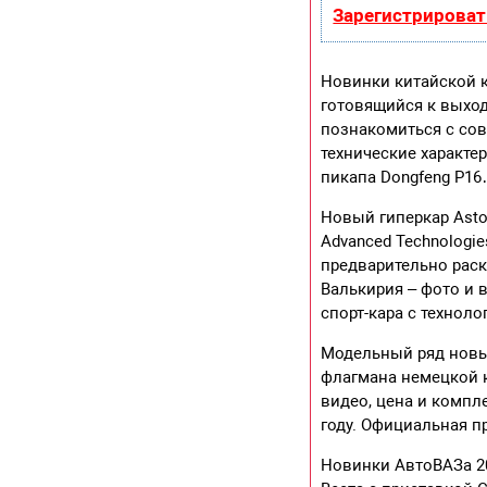
Зарегистрироват
Новинки китайской к
готовящийся к выход
познакомиться с сов
технические характе
пикапа Dongfeng P1
Новый гиперкар Aston
Advanced Technologi
предварительно рас
Валькирия – фото и 
спорт-кара с техно
Модельный ряд новых
флагмана немецкой 
видео, цена и компл
году. Официальная п
Новинки АвтоВАЗа 2