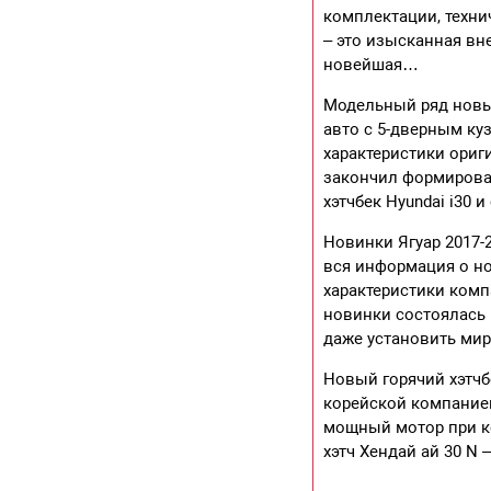
комплектации, техни
– это изысканная вн
новейшая…
Модельный ряд новых
авто с 5-дверным ку
характеристики ориг
закончил формирован
хэтчбек Hyundai i30 
Новинки Ягуар 2017-
вся информация о но
характеристики комп
новинки состоялась 
даже установить ми
Новый горячий хэтчб
корейской компанией
мощный мотор при к
хэтч Хендай ай 30 N