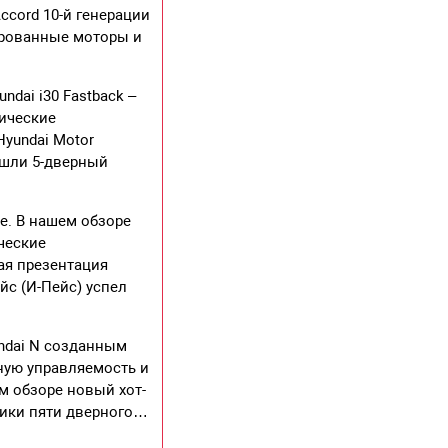
ccord 10-й генерации
ированные моторы и
dai i30 Fastback –
нические
Hyundai Motor
ышли 5-дверный
e. В нашем обзоре
ические
ая презентация
йс (И-Пейс) успел
undai N созданным
ную управляемость и
м обзоре новый хот-
стики пяти дверного…