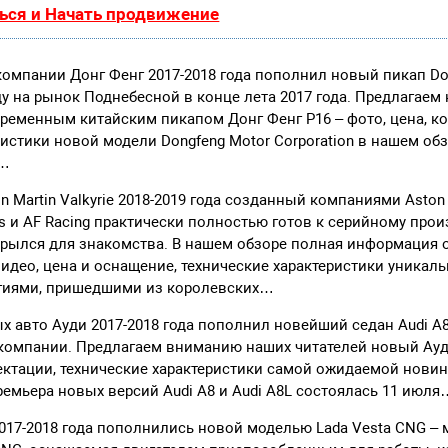
ься и Начать продвижение
омпании Донг Фенг 2017-2018 года пополнил новый пикап Don
у на рынок Поднебесной в конце лета 2017 года. Предлагаем
ременным китайским пикапом Донг Фенг Р16 – фото, цена, к
ристики новой модели Dongfeng Motor Corporation в нашем об
6…
 Martin Valkyrie 2018-2019 года созданный компаниями Aston M
es и AF Racing практически полностью готов к серийному прои
крылся для знакомства. В нашем обзоре полная информация 
видео, цена и оснащение, технические характеристики уникал
логиями, пришедшими из королевских…
 авто Ауди 2017-2018 года пополнил новейший седан Audi A8
компании. Предлагаем вниманию наших читателей новый Ауди
ектации, технические характеристики самой ожидаемой новин
ремьера новых версий Audi A8 и Audi A8L состоялась 11 июля
017-2018 года пополнились новой моделью Lada Vesta CNG –