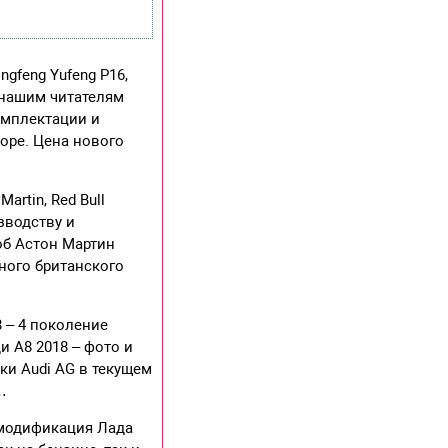
gfeng Yufeng P16,
 нашим читателям
омплектации и
зоре. Цена нового
artin, Red Bull
зводству и
об Астон Мартин
ьного британского
 – 4 поколение
 А8 2018 – фото и
ки Audi AG в текущем
…
 модификация Лада