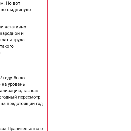
м. Но вот
ство выдвинуло
и негативно.
инародной и
платы труда
такого
.
 году, было
 на уровень
еализацию, так как
жегодный пересмотр
 на предстоящий год.
каз Правительства о