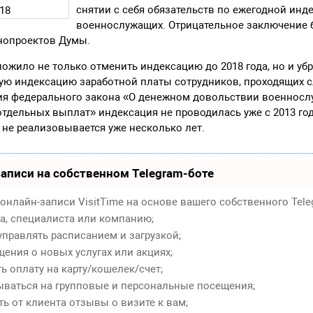
снятии с себя обязательств по ежегодной ин
военнослужащих. Отрицательное заключение
онопроектов Думы.
ожило не только отменить индексацию до 2018 года, но и уб
ую индексацию заработной платы сотрудников, проходящих с
вия федерального закона «О денежном довольствии военносл
тдельных выплат» индексация не проводилась уже с 2013 го
 не реализовывается уже несколько лет.
аписи на собственном Telegram-боте
онлайн-записи VisitTime на основе вашего собственного Tele
ра, специалиста или компанию;
правлять расписанием и загрузкой;
ения о новых услугах или акциях;
 оплату на карту/кошелек/счет;
ваться на групповые и персональные посещения;
ь от клиента отзывы о визите к вам;