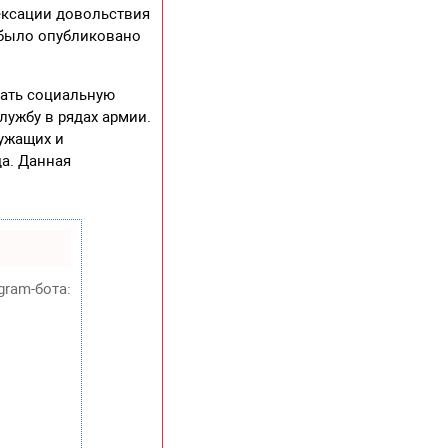
дексации довольствия
 было опубликовано
рать социальную
лужбу в рядах армии.
ужащих и
да. Данная
gram-бота: