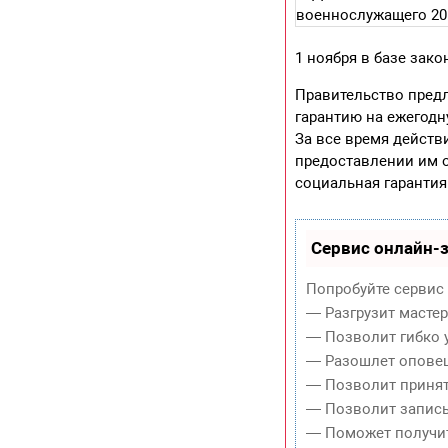
1 ноября в базе зак
Правительство предл
гарантию на ежегодн
За все время дейст
предоставлении им о
социальная гарантия
Сервис онлайн-з
Попробуйте сервис 
— Разгрузит масте
— Позволит гибко у
— Разошлет оповещ
— Позволит принять
— Позволит записы
— Поможет получит