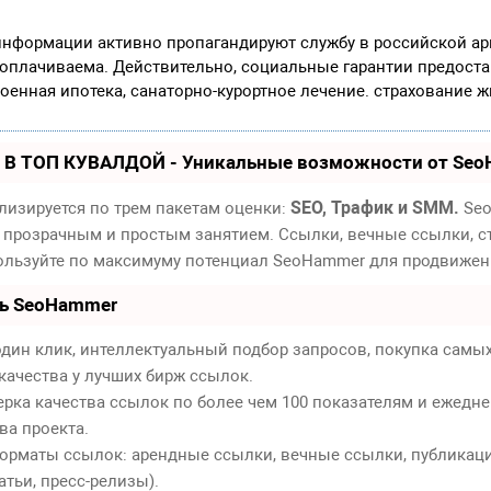
информации активно пропагандируют службу в российской ар
 оплачиваема. Действительно, социальные гарантии предост
военная ипотека, санаторно-курортное лечение. страхование ж
 В ТОП КУВАЛДОЙ - Уникальные возможности от Se
SEO, Трафик и SMM.
лизируется по трем пакетам оценки:
Seo
 прозрачным и простым занятием. Ссылки, вечные ссылки, ст
пользуйте по максимуму потенциал SeoHammer для продвижен
ть SeoHammer
дин клик, интеллектуальный подбор запросов, покупка самы
качества у лучших бирж ссылок.
ерка качества ссылок по более чем 100 показателям и ежедн
ва проекта.
орматы ссылок: арендные ссылки, вечные ссылки, публикаци
атьи, пресс-релизы).