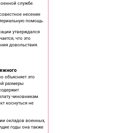
военной службе.
совестное несение
материальную помощь.
сации утверждался
ается, что это
ения довольствия.
нежного
во объясняет это
ой размеры
 содержит
плату чиновникам.
кт коснуться не
ции окладов военных,
ущие годы она также