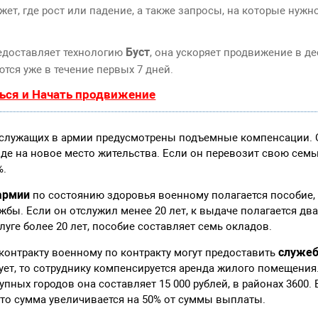
т, где рост или падение, а также запросы, на которые нужн
Буст
едоставляет технологию
, она ускоряет продвижение в де
тся уже в течение первых 7 дней.
ься и Начать продвижение
 служащих в армии предусмотрены подъемные компенсации. 
де на новое место жительства. Если он перевозит свою семь
%.
армии
по состоянию здоровья военному полагается пособие,
ужбы. Если он отслужил менее 20 лет, к выдаче полагается дв
луге более 20 лет, пособие составляет семь окладов.
служеб
контракту военному по контракту могут предоставить
ует, то сотруднику компенсируется аренда жилого помещения
упных городов она составляет 15 000 рублей, в районах 3600.
 то сумма увеличивается на 50% от суммы выплаты.