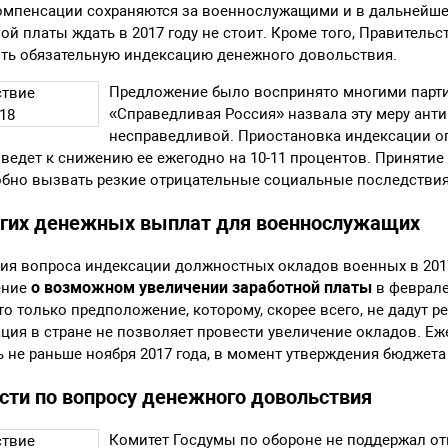
компенсации сохраняются за военнослужащими и в дальнейше
й платы ждать в 2017 году не стоит. Кроме того, Правитель
ть обязательную индексацию денежного довольствия.
Предложение было воспринято многими парти
«Справедливая Россия» назвала эту меру ант
несправедливой. Приостановка индексации о
едет к снижению ее ежегодно на 10-11 процентов. Принятие 
обно вызвать резкие отрицательные социальные последствия
гих денежных выплат для военнослужащих
ия вопроса индексации должностных окладов военных в 2017
о возможном увеличении заработной платы
ение
в феврале
о только предположение, которому, скорее всего, не дадут р
ция в стране не позволяет провести увеличение окладов. Е
 не раньше ноября 2017 года, в момент утверждения бюджета
сти по вопросу денежного довольствия
Комитет Госдумы по обороне не поддержал от