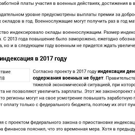
работной платы участия в военных действиях, достижения в 
нодательном уровне предусмотрены выплаты премии за добро
х окладов в год. Военнослужащие могут получить раз в год 
ство индексировало оклады военнослужащим. Размер индек
. С 2013 года повышение было заморожено, ежегодно обознач
, но и в следующем году военным не придется ждать увелич
индексация в 2017 году
индексации де
Согласно проекту в 2017 году
содержания военных не будет
. Правительст
тяжелой экономической ситуацией, при котор
а не позволяют увеличить зарплаты. Этот же законопроект
то регионы могут на свое усмотрение повышать заработную 
 оплату только с федерального бюджета, поэтому их этот пун
я с проектом федерального закона о приостановке индекса
а финансов пояснил, что это временная мера. Хотя в предыд