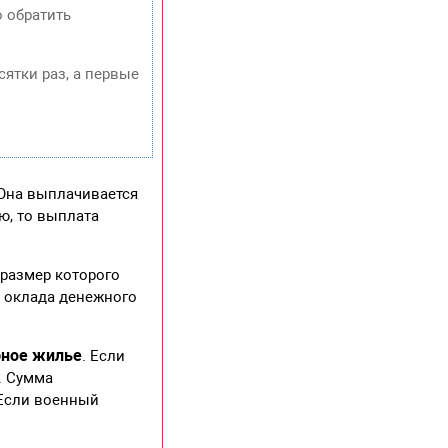
о обратить
сятки раз, а первые
Она выплачивается
ю, то выплата
 размер которого
а оклада денежного
ное жилье
. Если
. Сумма
 Если военный