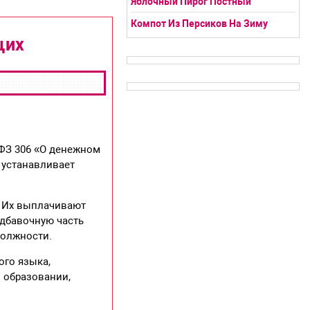
Яблочный Пирог Постный
Компот Из Персиков На Зиму
щих
 ФЗ 306 «О денежном
 устанавливает
. Их выплачивают
адбавочную часть
должности.
го языка,
 образовании,