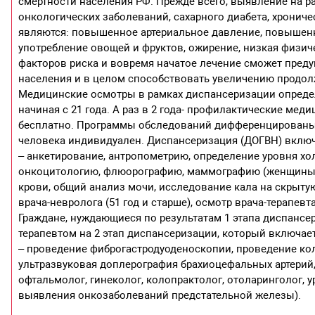
смертности населения РФ. Прежде всего, выявление на р
онкологических заболеваний, сахарного диабета, хрониче
являются: повышенное артериальное давление, повышенно
употребление овощей и фруктов, ожирение, низкая физич
факторов риска и вовремя начатое лечение сможет преду
населения и в целом способствовать увеличению продол
Медицинские осмотры в рамках диспансеризации определе
начиная с 21 года. А раз в 2 года- профилактические мед
бесплатно. Программы обследований дифференцированы 
человека индивидуален. Диспансеризация (ДОГВН) включа
– анкетирование, антропометрию, определение уровня хол
онкоцитологию, флюорографию, маммографию (женщины ст
крови, общий анализ мочи, исследование кала на скрытую
врача-невролога (51 год и старше), осмотр врача-терапевта
Граждане, нуждающиеся по результатам 1 этапа диспанс
терапевтом на 2 этап диспансеризации, который включает
– проведение фиброгастродуоденоскопии, проведение к
ультразвуковая доплерография брахиоцефальных артерий,
офтальмолог, гинеколог, колопрактолог, отоларинголог, 
выявления онкозаболеваний предстательной железы).