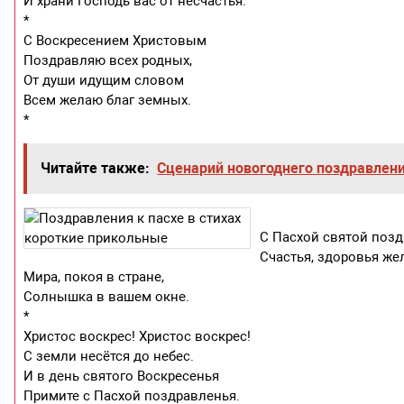
И храни Господь вас от несчастья.
*
С Воскресением Христовым
Поздравляю всех родных,
От души идущим словом
Всем желаю благ земных.
*
Читайте также:
Сценарий новогоднего поздравлени
С Пасхой святой поз
Счастья, здоровья же
Мира, покоя в стране,
Солнышка в вашем окне.
*
Христос воскрес! Христос воскрес!
С земли несётся до небес.
И в день святого Воскресенья
Примите с Пасхой поздравленья.