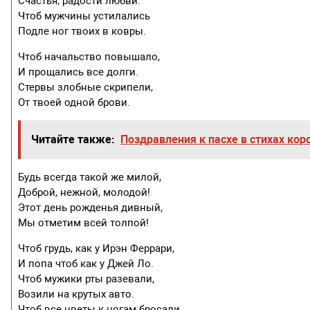
Счастья, радости любви.
Чтоб мужчины устилались
Подле ног твоих в ковры.
Чтоб начальство повышало,
И прощались все долги.
Стервы злобные скрипели,
От твоей одной брови.
Читайте также:
Поздравления к пасхе в стихах ко
Будь всегда такой же милой,
Доброй, нежной, молодой!
Этот день рожденья дивный,
Мы отметим всей толпой!
Чтоб грудь, как у Ирэн Феррари,
И попа чтоб как у Джей Ло.
Чтоб мужики рты разевали,
Возили на крутых авто.
Чтоб все цветы к ногам бросали,